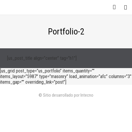
Portfolio-2
[us_post_title align=”center” tag=”h1″]
[us_grid post_type=”us_portfolio” items_quantity=””
items_layout=”5987″ type=”masonry” load_animation=”afc” columns=”3″
items_gap=”” overriding_link=”post”]
© Sitio desarrollado por Intecno