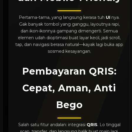
Pertama-tama, yang langsung kerasa tuh
UI
nya.
Gak banyak tombol yang ganggu, layoutnya rapi,
dan ikon-ikonnya gampang dimengerti. Semua
elemen udah dioptimasi buat layar kecil, jadi scroll,
tap, dan navigasi berasa natural—kayak lagi buka app
sosmed kesayangan.
Pembayaran QRIS:
Cepat, Aman, Anti
Bego
Salah satu fitur andalan: integrasi
QRIS
. Lo tinggal
scan, transfer, dan langsung balik buat main lagi.