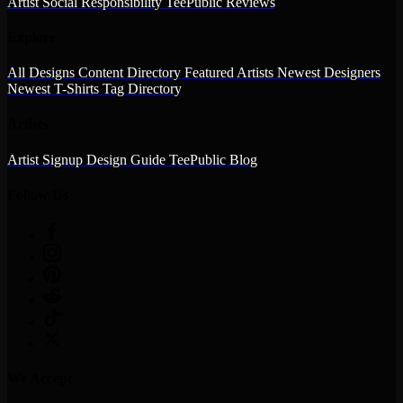
Artist
Social Responsibility
TeePublic Reviews
Explore
All Designs
Content Directory
Featured Artists
Newest Designers
Newest T-Shirts
Tag Directory
Artists
Artist Signup
Design Guide
TeePublic Blog
Follow Us
We Accept