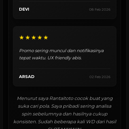
DEVI
08 Feb 2026
★★★★★
Promo sering muncul dan notifikasinya
tepat waktu. UX friendly abis.
ARSAD
02 Feb 2026
Menurut saya Rantaitoto cocok buat yang
suka cari pola. Saya pribadi sering analisa
spin sebelumnya dan hasilnya cukup
konsisten. Sudah beberapa kali WD dari hasil