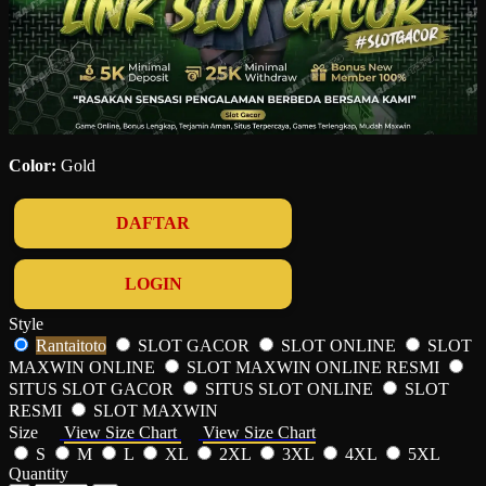
Color:
Gold
DAFTAR
LOGIN
Style
Rantaitoto
SLOT GACOR
SLOT ONLINE
SLOT
MAXWIN ONLINE
SLOT MAXWIN ONLINE RESMI
SITUS SLOT GACOR
SITUS SLOT ONLINE
SLOT
RESMI
SLOT MAXWIN
Size
View Size Chart
View Size Chart
S
M
L
XL
2XL
3XL
4XL
5XL
Quantity