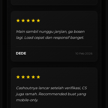
★★★★★
Main sambil nunggu janjian, ga bosen
lagi. Load cepat dan responsif banget.
DEDE
10 Feb 2026
★★★★★
Cashoutnya lancar setelah verifikasi, CS
juga ramah. Recommended buat yang
mobile-only.