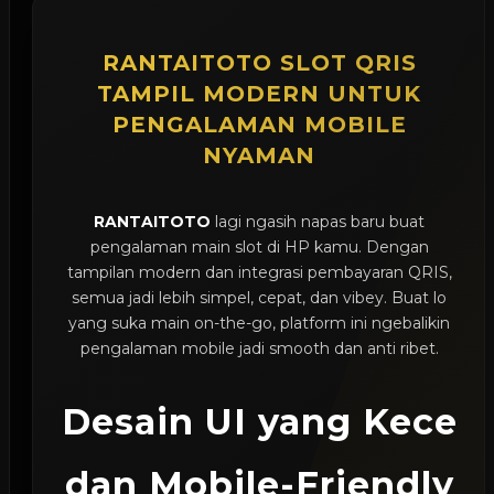
RANTAITOTO SLOT QRIS
TAMPIL MODERN UNTUK
PENGALAMAN MOBILE
NYAMAN
RANTAITOTO
lagi ngasih napas baru buat
pengalaman main slot di HP kamu. Dengan
tampilan modern dan integrasi pembayaran QRIS,
semua jadi lebih simpel, cepat, dan vibey. Buat lo
yang suka main on-the-go, platform ini ngebalikin
pengalaman mobile jadi smooth dan anti ribet.
Desain UI yang Kece
dan Mobile-Friendly