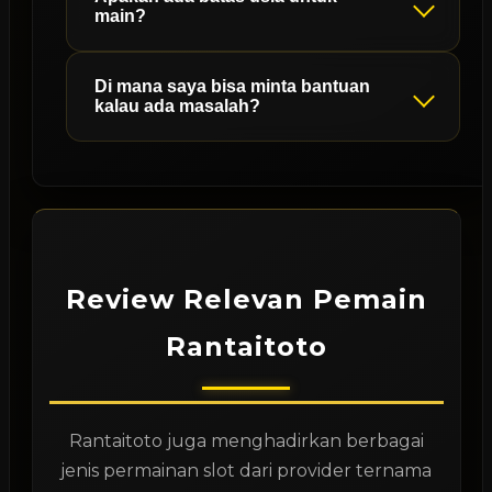
main?
Di mana saya bisa minta bantuan
kalau ada masalah?
Review Relevan Pemain
Rantaitoto
Rantaitoto juga menghadirkan berbagai
jenis permainan slot dari provider ternama