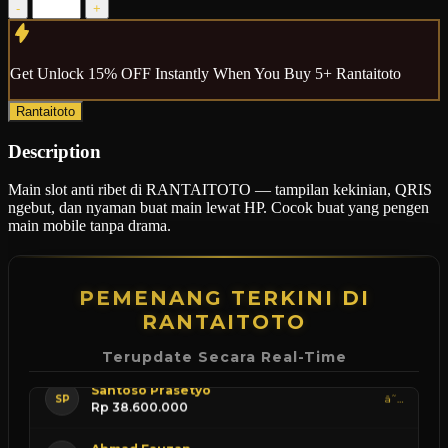
-
+
Get
Unlock 15%
OFF Instantly When You Buy
5+ Rantaitoto
Rantaitoto
Description
Main slot anti ribet di RANTAITOTO — tampilan kekinian, QRIS
ngebut, dan nyaman buat main lewat HP. Cocok buat yang pengen
main mobile tanpa drama.
PEMENANG TERKINI DI
Zainal Abidin
ZA
â˜…
RANTAITOTO
Rp 55.500.000
Terupdate Secara Real-Time
Santoso Prasetyo
SP
â˜…
Rp 38.600.000
Ahmad Fauzan
AF
â˜…
Rp 63.000.000