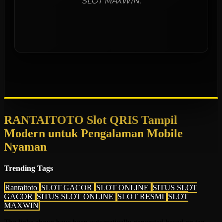
SLOT MAXWIN.
RANTAITOTO Slot QRIS Tampil
Modern untuk Pengalaman Mobile
Nyaman
Trending Tags
Rantaitoto
SLOT GACOR
SLOT ONLINE
SITUS SLOT
GACOR
SITUS SLOT ONLINE
SLOT RESMI
SLOT
MAXWIN