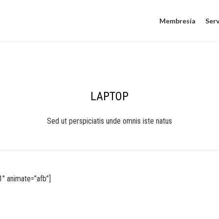
Membresía
Serv
LAPTOP
Sed ut perspiciatis unde omnis iste natus
″ animate=”afb”]